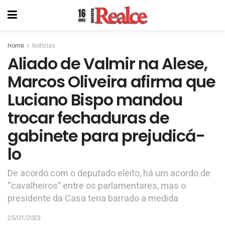
Home
Notícias
Aliado de Valmir na Alese,
Marcos Oliveira afirma que
Luciano Bispo mandou
trocar fechaduras de
gabinete para prejudicá-
lo
De acordo com o deputado eleito, há um acordo de
“cavalheiros” entre os parlamentares, mas o
presidente da Casa teria barrado a medida
25/01/2023