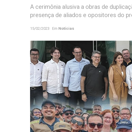
A cerimônia alusiva a obras de dupli
presença de aliados e opositores do pr
15/02/2023
Em
Notícias