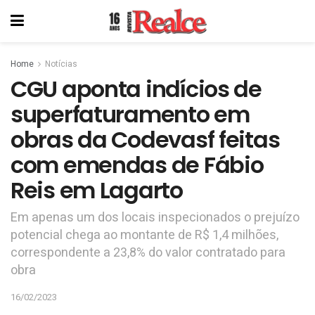
Home
Notícias
CGU aponta indícios de
superfaturamento em
obras da Codevasf feitas
com emendas de Fábio
Reis em Lagarto
Em apenas um dos locais inspecionados o prejuízo
potencial chega ao montante de R$ 1,4 milhões,
correspondente a 23,8% do valor contratado para
obra
16/02/2023