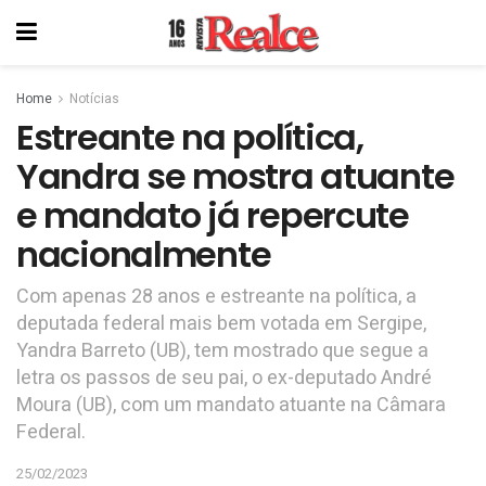
Home
Notícias
Estreante na política,
Yandra se mostra atuante
e mandato já repercute
nacionalmente
Com apenas 28 anos e estreante na política, a
deputada federal mais bem votada em Sergipe,
Yandra Barreto (UB), tem mostrado que segue a
letra os passos de seu pai, o ex-deputado André
Moura (UB), com um mandato atuante na Câmara
Federal.
25/02/2023