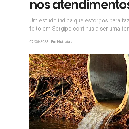
nos atendimentos
Um estudo indica que esforços para fa
feito em Sergipe continua a ser uma te
07/06/2023
Em
Notícias