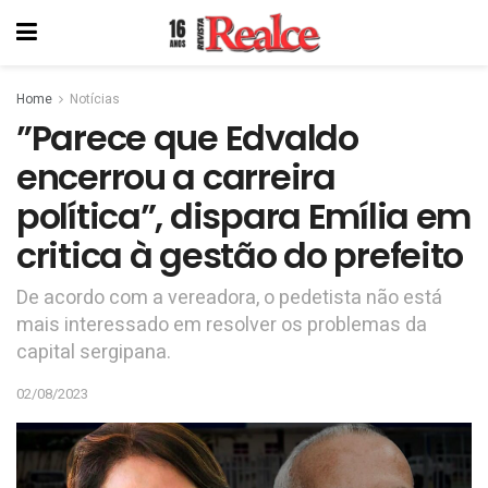
Home
Notícias
”Parece que Edvaldo
encerrou a carreira
política”, dispara Emília em
critica à gestão do prefeito
De acordo com a vereadora, o pedetista não está
mais interessado em resolver os problemas da
capital sergipana.
02/08/2023