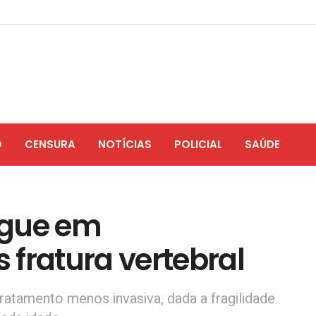
O
CENSURA
NOTÍCIAS
POLICIAL
SAÚDE
egue em
fratura vertebral
tratamento menos invasiva, dada a fragilidade