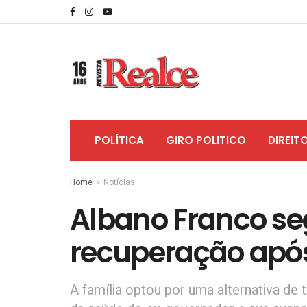
POLÍTICA
GIRO POLITICO
DIREIT
Home
Notícias
Albano Franco s
recuperação após 
A família optou por uma alternativa de 