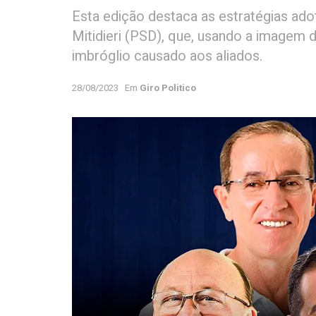
Esta edição destaca as estratégias ado
Mitidieri (PSD), que, usando a imagem 
imbróglio causado aos aliados.
28/08/2023
Em
Giro Politico