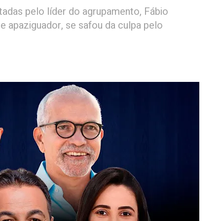
tadas pelo líder do agrupamento, Fábio
de apaziguador, se safou da culpa pelo