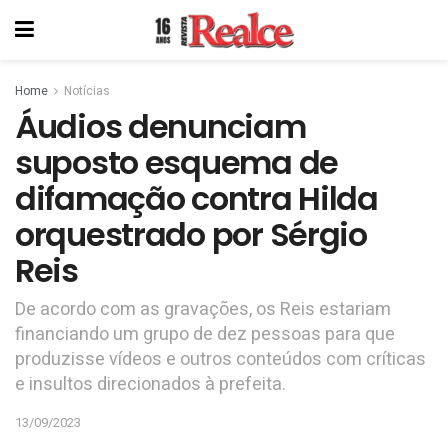
Home
Notícias
Áudios denunciam
suposto esquema de
difamação contra Hilda
orquestrado por Sérgio
Reis
De acordo com as gravações, os Reis estariam
financiando um grupo de dez pessoas para que
produzisse vídeos e outros conteúdos com críticas
e insultos direcionados à prefeita.
13/09/2023