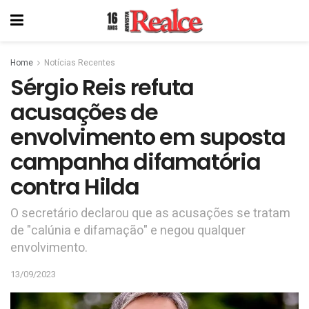
Home
Notícias Recentes
Sérgio Reis refuta
acusações de
envolvimento em suposta
campanha difamatória
contra Hilda
O secretário declarou que as acusações se tratam
de "calúnia e difamação" e negou qualquer
envolvimento.
13/09/2023