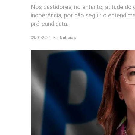
Nos bastidores, no entanto, atitude do
incoerência, por não seguir o entendim
pré-candidata.
09/04/2024
Em
Notícias