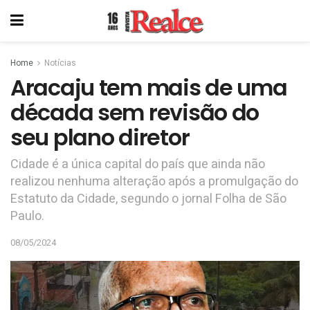
Home
Notícias
Aracaju tem mais de uma
década sem revisão do
seu plano diretor
Cidade é a única capital do país que ainda não
realizou nenhuma alteração após a promulgação do
Estatuto da Cidade, segundo o jornal Folha de São
Paulo.
08/05/2024