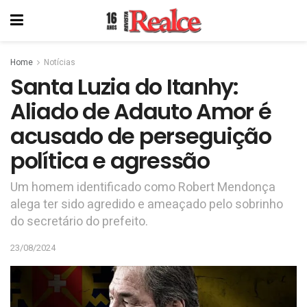
Home
Notícias
Santa Luzia do Itanhy:
Aliado de Adauto Amor é
acusado de perseguição
política e agressão
Um homem identificado como Robert Mendonça
alega ter sido agredido e ameaçado pelo sobrinho
do secretário do prefeito.
23/08/2024