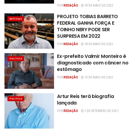
POR
REDAÇÃO
18 DE MAIO DE 2022
PROJETO TOBIAS BARRETO
NOTÍCIAS
FEDERAL GANHA FORÇA E
TOINHO NERY PODE SER
SURPRESA EM 2022
POR
REDAÇÃO
18 DE MAIO DE 2022
Ex-prefeito Valmir Monteiro é
POLÍTICA
diagnosticado com câncer no
estômago
POR
REDAÇÃO
15 DE MAIO DE 2022
Artur Reis terá biografia
POLÍTICA
lançada
POR
REDAÇÃO
1 DE SETEMBRO DE 2021