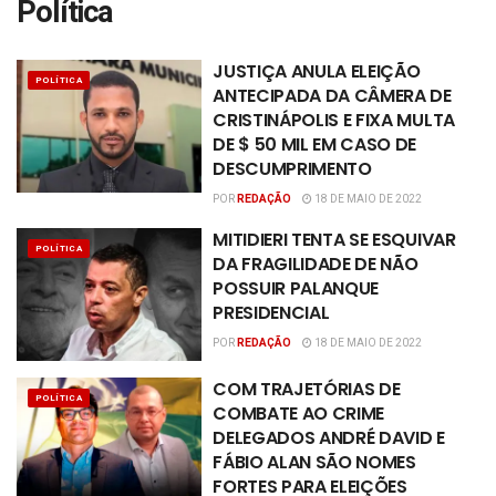
Política
JUSTIÇA ANULA ELEIÇÃO
POLÍTICA
ANTECIPADA DA CÂMERA DE
CRISTINÁPOLIS E FIXA MULTA
DE $ 50 MIL EM CASO DE
DESCUMPRIMENTO
POR
REDAÇÃO
18 DE MAIO DE 2022
MITIDIERI TENTA SE ESQUIVAR
POLÍTICA
DA FRAGILIDADE DE NÃO
POSSUIR PALANQUE
PRESIDENCIAL
POR
REDAÇÃO
18 DE MAIO DE 2022
COM TRAJETÓRIAS DE
POLÍTICA
COMBATE AO CRIME
DELEGADOS ANDRÉ DAVID E
FÁBIO ALAN SÃO NOMES
FORTES PARA ELEIÇÕES